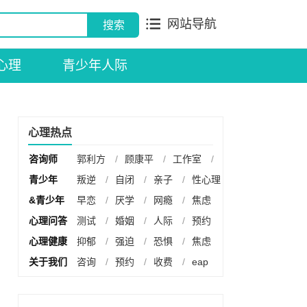
网站导航
心理
青少年人际
心理热点
咨询师
郭利方
/
顾康平
/
工作室
/
青少年
叛逆
/
自闭
/
亲子
/
性心理
&青少年
早恋
/
厌学
/
网瘾
/
焦虑
心理问答
测试
/
婚姻
/
人际
/
预约
心理健康
抑郁
/
强迫
/
恐惧
/
焦虑
关于我们
咨询
/
预约
/
收费
/
eap