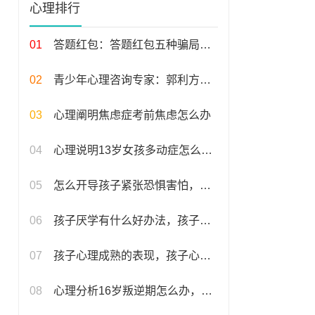
心理排行
01
答题红包：答题红包五种骗局揭秘
02
青少年心理咨询专家：郭利方简介
03
心理阐明焦虑症考前焦虑怎么办
04
心理说明13岁女孩多动症怎么治疗
05
怎么开导孩子紧张恐惧害怕，如何帮助孩子克服紧张与恐惧情绪
06
孩子厌学有什么好办法，孩子厌学的有效应对策略
07
孩子心理成熟的表现，孩子心理成熟的标志与表现
08
心理分析16岁叛逆期怎么办，应对16岁叛逆期的有效策略与建议